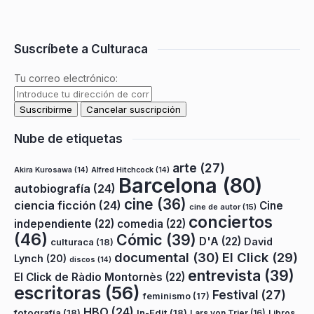
Suscríbete a Culturaca
Tu correo electrónico:
Nube de etiquetas
arte
(27)
Akira Kurosawa
(14)
Alfred Hitchcock
(14)
Barcelona
(80)
autobiografía
(24)
cine
(36)
ciencia ficción
(24)
Cine
cine de autor
(15)
conciertos
independiente
(22)
comedia
(22)
(46)
Cómic
(39)
D'A
(22)
David
culturaca
(18)
documental
(30)
El Click
(29)
Lynch
(20)
discos
(14)
entrevista
(39)
El Click de Ràdio Montornès
(22)
escritoras
(56)
Festival
(27)
feminismo
(17)
HBO
(24)
fotografía
(18)
In-Edit
(18)
Lars von Trier
(16)
Libros