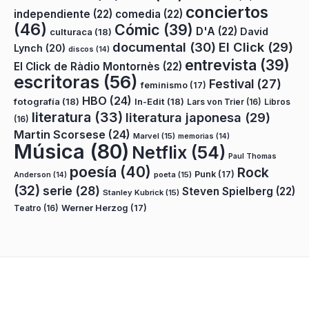
conciertos
independiente
(22)
comedia
(22)
(46)
Cómic
(39)
D'A
(22)
David
culturaca
(18)
documental
(30)
El Click
(29)
Lynch
(20)
discos
(14)
entrevista
(39)
El Click de Ràdio Montornès
(22)
escritoras
(56)
Festival
(27)
feminismo
(17)
HBO
(24)
fotografía
(18)
In-Edit
(18)
Lars von Trier
(16)
Libros
literatura
(33)
literatura japonesa
(29)
(16)
Martin Scorsese
(24)
Marvel
(15)
memorias
(14)
Música
(80)
Netflix
(54)
Paul Thomas
poesía
(40)
Rock
Punk
(17)
poeta
(15)
Anderson
(14)
(32)
serie
(28)
Steven Spielberg
(22)
Stanley Kubrick
(15)
Teatro
(16)
Werner Herzog
(17)