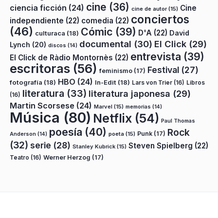
cine
(36)
ciencia ficción
(24)
Cine
cine de autor
(15)
conciertos
independiente
(22)
comedia
(22)
(46)
Cómic
(39)
D'A
(22)
David
culturaca
(18)
documental
(30)
El Click
(29)
Lynch
(20)
discos
(14)
entrevista
(39)
El Click de Ràdio Montornès
(22)
escritoras
(56)
Festival
(27)
feminismo
(17)
HBO
(24)
fotografía
(18)
In-Edit
(18)
Lars von Trier
(16)
Libros
literatura
(33)
literatura japonesa
(29)
(16)
Martin Scorsese
(24)
Marvel
(15)
memorias
(14)
Música
(80)
Netflix
(54)
Paul Thomas
poesía
(40)
Rock
Punk
(17)
poeta
(15)
Anderson
(14)
(32)
serie
(28)
Steven Spielberg
(22)
Stanley Kubrick
(15)
Teatro
(16)
Werner Herzog
(17)