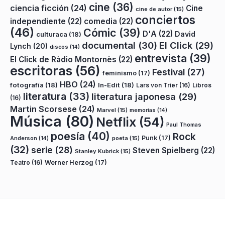
cine
(36)
ciencia ficción
(24)
Cine
cine de autor
(15)
conciertos
independiente
(22)
comedia
(22)
(46)
Cómic
(39)
D'A
(22)
David
culturaca
(18)
documental
(30)
El Click
(29)
Lynch
(20)
discos
(14)
entrevista
(39)
El Click de Ràdio Montornès
(22)
escritoras
(56)
Festival
(27)
feminismo
(17)
HBO
(24)
fotografía
(18)
In-Edit
(18)
Lars von Trier
(16)
Libros
literatura
(33)
literatura japonesa
(29)
(16)
Martin Scorsese
(24)
Marvel
(15)
memorias
(14)
Música
(80)
Netflix
(54)
Paul Thomas
poesía
(40)
Rock
Punk
(17)
poeta
(15)
Anderson
(14)
(32)
serie
(28)
Steven Spielberg
(22)
Stanley Kubrick
(15)
Teatro
(16)
Werner Herzog
(17)