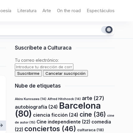
oesía
Literatura
Arte
On the road
Espectáculos
Suscríbete a Culturaca
Tu correo electrónico:
Nube de etiquetas
arte
(27)
Akira Kurosawa
(14)
Alfred Hitchcock
(14)
Barcelona
autobiografía
(24)
(80)
cine
(36)
ciencia ficción
(24)
cine
Cine independiente
(22)
comedia
de autor
(15)
conciertos
(46)
(22)
culturaca
(18)