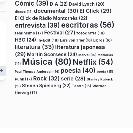
Cómic
(39)
D'A
(22)
David Lynch
(20)
documental
(30)
El Click
(29)
discos
(14)
El Click de Ràdio Montornès
(22)
escritoras
(56)
entrevista
(39)
Festival
(27)
fotografía
(18)
feminismo
(17)
HBO
(24)
In-Edit
(18)
Lars von Trier
(16)
Libros
(16)
literatura
(33)
literatura japonesa
(29)
Martin Scorsese
(24)
Marvel
(15)
memorias
Música
(80)
Netflix
(54)
(14)
poesía
(40)
poeta
(15)
Paul Thomas Anderson
(14)
Rock
(32)
serie
(28)
Punk
(17)
Stanley Kubrick
Steven Spielberg
(22)
Teatro
(16)
Werner
(15)
Herzog
(17)