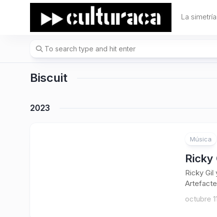
Skip
to
La simetría
content
Biscuit
2023
Música
Ricky 
Ricky Gil
Artefacte
octubre 1