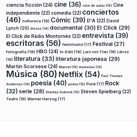
cine
(36)
ciencia ficción
(24)
Cine
cine de autor
(15)
conciertos
independiente
(22)
comedia
(22)
(46)
Cómic
(39)
D'A
(22)
David
culturaca
(18)
documental
(30)
El Click
(29)
Lynch
(20)
discos
(14)
entrevista
(39)
El Click de Ràdio Montornès
(22)
escritoras
(56)
Festival
(27)
feminismo
(17)
HBO
(24)
fotografía
(18)
In-Edit
(18)
Lars von Trier
(16)
Libros
literatura
(33)
literatura japonesa
(29)
(16)
Martin Scorsese
(24)
Marvel
(15)
memorias
(14)
Música
(80)
Netflix
(54)
Paul Thomas
poesía
(40)
Rock
Punk
(17)
poeta
(15)
Anderson
(14)
(32)
serie
(28)
Steven Spielberg
(22)
Stanley Kubrick
(15)
Teatro
(16)
Werner Herzog
(17)