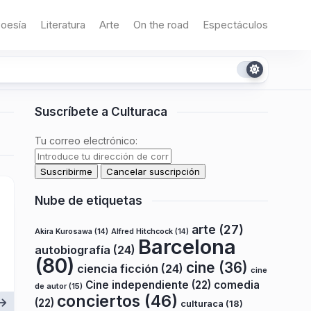
oesía
Literatura
Arte
On the road
Espectáculos
Suscríbete a Culturaca
Tu correo electrónico:
Nube de etiquetas
arte
(27)
Akira Kurosawa
(14)
Alfred Hitchcock
(14)
Barcelona
autobiografía
(24)
(80)
cine
(36)
ciencia ficción
(24)
cine
Cine independiente
(22)
comedia
de autor
(15)
conciertos
(46)
(22)
culturaca
(18)