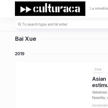
Skip
to
La simetría
content
Bai Xue
2019
Cine
Asian 
estimu
Volvimos 
favorito,
noviembre