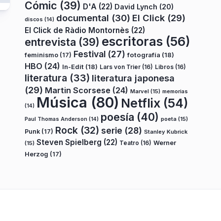
Cómic
(39)
D'A
(22)
David Lynch
(20)
documental
(30)
El Click
(29)
discos
(14)
El Click de Ràdio Montornès
(22)
escritoras
(56)
entrevista
(39)
Festival
(27)
fotografía
(18)
feminismo
(17)
HBO
(24)
In-Edit
(18)
Lars von Trier
(16)
Libros
(16)
literatura
(33)
literatura japonesa
(29)
Martin Scorsese
(24)
Marvel
(15)
memorias
Música
(80)
Netflix
(54)
(14)
poesía
(40)
poeta
(15)
Paul Thomas Anderson
(14)
Rock
(32)
serie
(28)
Punk
(17)
Stanley Kubrick
Steven Spielberg
(22)
Teatro
(16)
Werner
(15)
Herzog
(17)