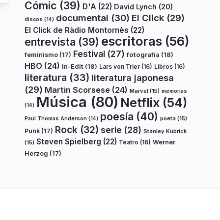
Cómic
(39)
D'A
(22)
David Lynch
(20)
documental
(30)
El Click
(29)
discos
(14)
El Click de Ràdio Montornès
(22)
escritoras
(56)
entrevista
(39)
Festival
(27)
fotografía
(18)
feminismo
(17)
HBO
(24)
In-Edit
(18)
Lars von Trier
(16)
Libros
(16)
literatura
(33)
literatura japonesa
(29)
Martin Scorsese
(24)
Marvel
(15)
memorias
Música
(80)
Netflix
(54)
(14)
poesía
(40)
poeta
(15)
Paul Thomas Anderson
(14)
Rock
(32)
serie
(28)
Punk
(17)
Stanley Kubrick
Steven Spielberg
(22)
Teatro
(16)
Werner
(15)
Herzog
(17)