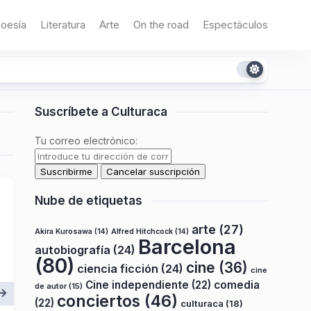
oesía
Literatura
Arte
On the road
Espectáculos
Suscríbete a Culturaca
Tu correo electrónico:
Nube de etiquetas
arte
(27)
Akira Kurosawa
(14)
Alfred Hitchcock
(14)
Barcelona
autobiografía
(24)
(80)
cine
(36)
ciencia ficción
(24)
cine
Cine independiente
(22)
comedia
de autor
(15)
conciertos
(46)
(22)
culturaca
(18)