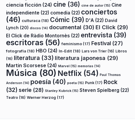
cine
(36)
ciencia ficción
(24)
Cine
cine de autor
(15)
conciertos
independiente
(22)
comedia
(22)
(46)
Cómic
(39)
D'A
(22)
David
culturaca
(18)
documental
(30)
El Click
(29)
Lynch
(20)
discos
(14)
entrevista
(39)
El Click de Ràdio Montornès
(22)
escritoras
(56)
Festival
(27)
feminismo
(17)
HBO
(24)
fotografía
(18)
In-Edit
(18)
Lars von Trier
(16)
Libros
literatura
(33)
literatura japonesa
(29)
(16)
Martin Scorsese
(24)
Marvel
(15)
memorias
(14)
Música
(80)
Netflix
(54)
Paul Thomas
poesía
(40)
Rock
Punk
(17)
poeta
(15)
Anderson
(14)
(32)
serie
(28)
Steven Spielberg
(22)
Stanley Kubrick
(15)
Teatro
(16)
Werner Herzog
(17)