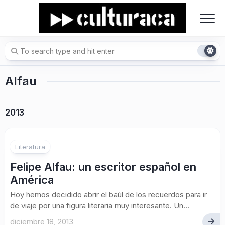
Skip
to
content
Alfau
2013
Literatura
Felipe Alfau: un escritor español en
América
Hoy hemos decidido abrir el baúl de los recuerdos para ir
de viaje por una figura literaria muy interesante. Un...
diciembre 18, 2013