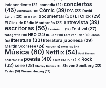
conciertos
independiente
(22)
comedia
(22)
(46)
Cómic
(39)
D'A
(22)
David
culturaca
(18)
documental
(30)
El Click
(29)
Lynch
(20)
discos
(14)
entrevista
(39)
El Click de Ràdio Montornès
(22)
escritoras
(56)
Festival
(27)
feminismo
(17)
HBO
(24)
fotografía
(18)
In-Edit
(18)
Lars von Trier
(16)
Libros
literatura
(33)
literatura japonesa
(29)
(16)
Martin Scorsese
(24)
Marvel
(15)
memorias
(14)
Música
(80)
Netflix
(54)
Paul Thomas
poesía
(40)
Rock
Punk
(17)
poeta
(15)
Anderson
(14)
(32)
serie
(28)
Steven Spielberg
(22)
Stanley Kubrick
(15)
Teatro
(16)
Werner Herzog
(17)