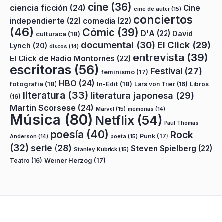
cine
(36)
ciencia ficción
(24)
Cine
cine de autor
(15)
conciertos
independiente
(22)
comedia
(22)
(46)
Cómic
(39)
D'A
(22)
David
culturaca
(18)
documental
(30)
El Click
(29)
Lynch
(20)
discos
(14)
entrevista
(39)
El Click de Ràdio Montornès
(22)
escritoras
(56)
Festival
(27)
feminismo
(17)
HBO
(24)
fotografía
(18)
In-Edit
(18)
Lars von Trier
(16)
Libros
literatura
(33)
literatura japonesa
(29)
(16)
Martin Scorsese
(24)
Marvel
(15)
memorias
(14)
Música
(80)
Netflix
(54)
Paul Thomas
poesía
(40)
Rock
Punk
(17)
poeta
(15)
Anderson
(14)
(32)
serie
(28)
Steven Spielberg
(22)
Stanley Kubrick
(15)
Teatro
(16)
Werner Herzog
(17)