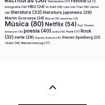
escritoras
(56)
Festival
(27)
feminismo
(17)
HBO
(24)
fotografía
(18)
In-Edit
(18)
Lars von Trier
(16)
Libros
literatura
(33)
literatura japonesa
(29)
(16)
Martin Scorsese
(24)
Marvel
(15)
memorias
(14)
Música
(80)
Netflix
(54)
Paul Thomas
poesía
(40)
Rock
Punk
(17)
poeta
(15)
Anderson
(14)
(32)
serie
(28)
Steven Spielberg
(22)
Stanley Kubrick
(15)
Teatro
(16)
Werner Herzog
(17)