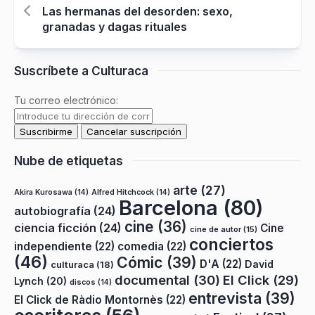
Las hermanas del desorden: sexo,
granadas y dagas rituales
Suscríbete a Culturaca
Tu correo electrónico:
Nube de etiquetas
arte
(27)
Akira Kurosawa
(14)
Alfred Hitchcock
(14)
Barcelona
(80)
autobiografía
(24)
cine
(36)
ciencia ficción
(24)
Cine
cine de autor
(15)
conciertos
independiente
(22)
comedia
(22)
(46)
Cómic
(39)
D'A
(22)
David
culturaca
(18)
documental
(30)
El Click
(29)
Lynch
(20)
discos
(14)
entrevista
(39)
El Click de Ràdio Montornès
(22)