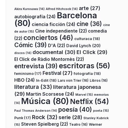
arte
(27)
Akira Kurosawa
(14)
Alfred Hitchcock
(14)
Barcelona
autobiografía
(24)
(80)
cine
(36)
ciencia ficción
(24)
cine
Cine independiente
(22)
comedia
de autor
(15)
conciertos
(46)
(22)
culturaca
(18)
Cómic
(39)
D'A
(22)
David Lynch
(20)
documental
(30)
El Click
(29)
discos
(14)
El Click de Ràdio Montornès
(22)
escritoras
(56)
entrevista
(39)
Festival
(27)
fotografía
(18)
feminismo
(17)
HBO
(24)
In-Edit
(18)
Lars von Trier
(16)
Libros
(16)
literatura
(33)
literatura japonesa
(29)
Martin Scorsese
(24)
Marvel
(15)
memorias
Música
(80)
Netflix
(54)
(14)
poesía
(40)
poeta
(15)
Paul Thomas Anderson
(14)
Rock
(32)
serie
(28)
Punk
(17)
Stanley Kubrick
Steven Spielberg
(22)
Teatro
(16)
Werner
(15)