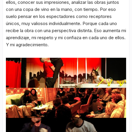
ellos, conocer sus impresiones, analizar las obras juntos
con una copa de vino en la mano, con tiempo. Por eso
suelo pensar en los espectadores como receptores
únicos, muy valiosos individualmente. Porque cada uno
recibe la obra con una perspectiva distinta. Eso aumenta mi
aprendizaje, mi respeto y mi confiaza en cada uno de ellos.
Y mi agradecimiento.
Un instante de la comedia “Postdata: tu gato ha muerto”, para la cia. La Bámbola de Madrid.
“La Carcoma”, de la cia. TeatrodeCERCA, con Carmen Flores y Laura Barba, representada en una casa particular