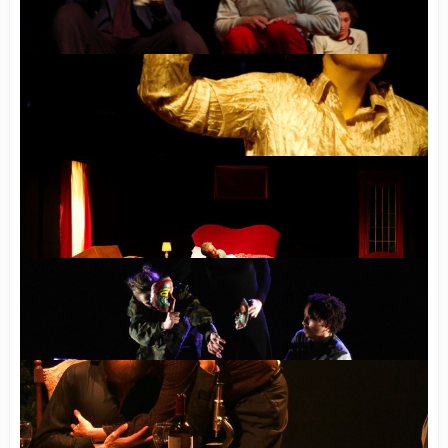
“Fando y Lis”, de Fernando Arrabal, estrenada en el Festival de Teatro de Autor Contemporáneo de Alicante. Estuvo en el Tantarantana de Barcelona.
Con un surrealista argumento, “Atracar un banco con un bote de laca”, estrenado en el Festival FRINGE de Barcelona, también se representa en casas particulares.
Núria Casas y Jaume García Arija destrozan su habitación de hotel en “Ara que ho tenim tot”. Escenografía de Guillem Sánchez. Música original de Santi Palau.
“El soroll dels ossos cuan cruixen” de Suzanne Lebeau, para la cia. Almaradas, narra con crudeza y ternura las experiencias de los niños soldado. Espectáculo con el apoyo de Anmistía Internacional.