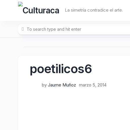
Skip
to
La simetría contradice el arte.
content
poetilicos6
by
Jaume Muñoz
marzo 5, 2014