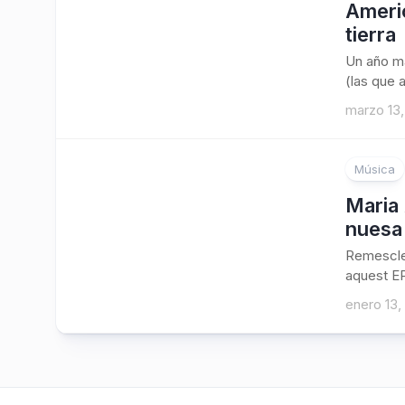
Americ
tierra
Un año má
(las que a
marzo 13,
Música
2
Maria 
nuesa
Remescle
aquest EP
enero 13,