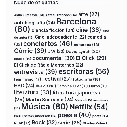
Nube de etiquetas
arte
(27)
Akira Kurosawa
(14)
Alfred Hitchcock
(14)
Barcelona
autobiografía
(24)
(80)
cine
(36)
ciencia ficción
(24)
cine
Cine independiente
(22)
comedia
de autor
(15)
conciertos
(46)
(22)
culturaca
(18)
Cómic
(39)
D'A
(22)
David Lynch
(20)
documental
(30)
El Click
(29)
discos
(14)
El Click de Ràdio Montornès
(22)
escritoras
(56)
entrevista
(39)
Festival
(27)
fotografía
(18)
feminismo
(17)
HBO
(24)
In-Edit
(18)
Lars von Trier
(16)
Libros
(16)
literatura
(33)
literatura japonesa
(29)
Martin Scorsese
(24)
Marvel
(15)
memorias
Música
(80)
Netflix
(54)
(14)
poesía
(40)
poeta
(15)
Paul Thomas Anderson
(14)
Rock
(32)
serie
(28)
Punk
(17)
Stanley Kubrick