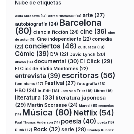
Nube de etiquetas
arte
(27)
Akira Kurosawa
(14)
Alfred Hitchcock
(14)
Barcelona
autobiografía
(24)
(80)
cine
(36)
ciencia ficción
(24)
cine
Cine independiente
(22)
comedia
de autor
(15)
conciertos
(46)
(22)
culturaca
(18)
Cómic
(39)
D'A
(22)
David Lynch
(20)
documental
(30)
El Click
(29)
discos
(14)
El Click de Ràdio Montornès
(22)
escritoras
(56)
entrevista
(39)
Festival
(27)
fotografía
(18)
feminismo
(17)
HBO
(24)
In-Edit
(18)
Lars von Trier
(16)
Libros
(16)
literatura
(33)
literatura japonesa
(29)
Martin Scorsese
(24)
Marvel
(15)
memorias
Música
(80)
Netflix
(54)
(14)
poesía
(40)
poeta
(15)
Paul Thomas Anderson
(14)
Rock
(32)
serie
(28)
Punk
(17)
Stanley Kubrick