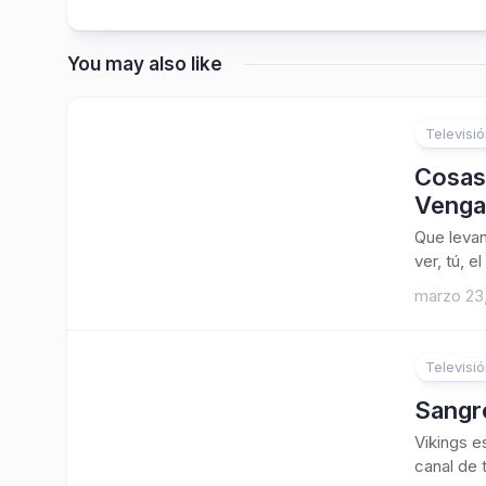
You may also like
Televisi
Cosas 
Venga
Que levan
ver, tú, el
marzo 23
Televisi
Sangre
Vikings e
canal de 