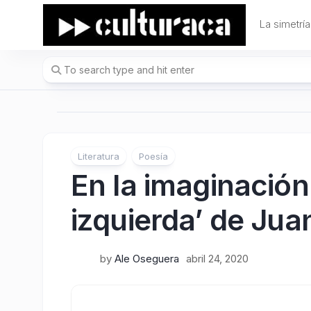
Skip
to
La simetría
content
Literatura
Poesía
En la imaginación
izquierda’ de Jua
by
Ale Oseguera
abril 24, 2020