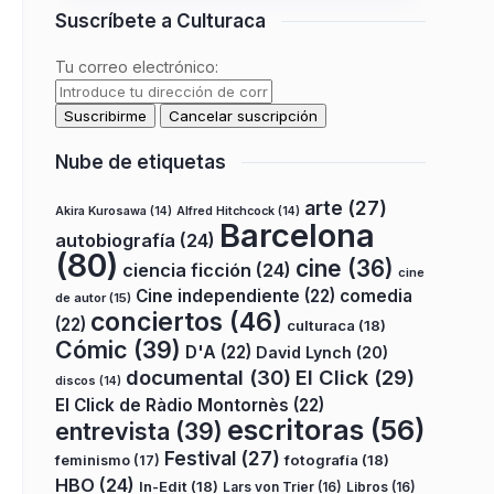
Suscríbete a Culturaca
Tu correo electrónico:
Nube de etiquetas
arte
(27)
Akira Kurosawa
(14)
Alfred Hitchcock
(14)
Barcelona
autobiografía
(24)
(80)
cine
(36)
ciencia ficción
(24)
cine
Cine independiente
(22)
comedia
de autor
(15)
conciertos
(46)
(22)
culturaca
(18)
Cómic
(39)
D'A
(22)
David Lynch
(20)
documental
(30)
El Click
(29)
discos
(14)
El Click de Ràdio Montornès
(22)
escritoras
(56)
entrevista
(39)
Festival
(27)
fotografía
(18)
feminismo
(17)
HBO
(24)
In-Edit
(18)
Lars von Trier
(16)
Libros
(16)