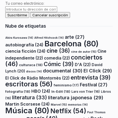
Tu correo electrónico:
Nube de etiquetas
arte
(27)
Akira Kurosawa
(14)
Alfred Hitchcock
(14)
Barcelona
(80)
autobiografía
(24)
cine
(36)
ciencia ficción
(24)
Cine
cine de autor
(15)
conciertos
independiente
(22)
comedia
(22)
(46)
Cómic
(39)
D'A
(22)
David
culturaca
(18)
documental
(30)
El Click
(29)
Lynch
(20)
discos
(14)
entrevista
(39)
El Click de Ràdio Montornès
(22)
escritoras
(56)
Festival
(27)
feminismo
(17)
HBO
(24)
fotografía
(18)
In-Edit
(18)
Lars von Trier
(16)
Libros
literatura
(33)
literatura japonesa
(29)
(16)
Martin Scorsese
(24)
Marvel
(15)
memorias
(14)
Música
(80)
Netflix
(54)
Paul Thomas