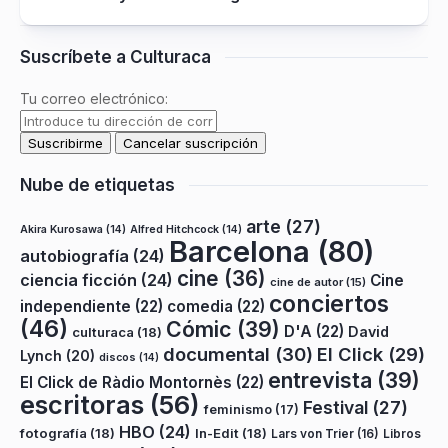
Suscríbete a Culturaca
Tu correo electrónico:
Nube de etiquetas
arte
(27)
Akira Kurosawa
(14)
Alfred Hitchcock
(14)
Barcelona
(80)
autobiografía
(24)
cine
(36)
ciencia ficción
(24)
Cine
cine de autor
(15)
conciertos
independiente
(22)
comedia
(22)
(46)
Cómic
(39)
D'A
(22)
David
culturaca
(18)
documental
(30)
El Click
(29)
Lynch
(20)
discos
(14)
entrevista
(39)
El Click de Ràdio Montornès
(22)
escritoras
(56)
Festival
(27)
feminismo
(17)
HBO
(24)
fotografía
(18)
In-Edit
(18)
Lars von Trier
(16)
Libros