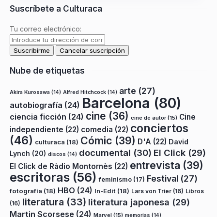
Suscríbete a Culturaca
Tu correo electrónico:
Nube de etiquetas
arte
(27)
Akira Kurosawa
(14)
Alfred Hitchcock
(14)
Barcelona
(80)
autobiografía
(24)
cine
(36)
ciencia ficción
(24)
Cine
cine de autor
(15)
conciertos
independiente
(22)
comedia
(22)
(46)
Cómic
(39)
D'A
(22)
David
culturaca
(18)
documental
(30)
El Click
(29)
Lynch
(20)
discos
(14)
entrevista
(39)
El Click de Ràdio Montornès
(22)
escritoras
(56)
Festival
(27)
feminismo
(17)
HBO
(24)
fotografía
(18)
In-Edit
(18)
Lars von Trier
(16)
Libros
literatura
(33)
literatura japonesa
(29)
(16)
Martin Scorsese
(24)
Marvel
(15)
memorias
(14)