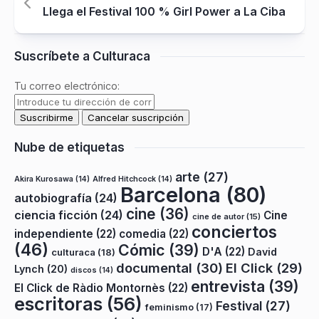
Llega el Festival 100 % Girl Power a La Ciba
Suscríbete a Culturaca
Tu correo electrónico:
Nube de etiquetas
arte
(27)
Akira Kurosawa
(14)
Alfred Hitchcock
(14)
Barcelona
(80)
autobiografía
(24)
cine
(36)
ciencia ficción
(24)
Cine
cine de autor
(15)
conciertos
independiente
(22)
comedia
(22)
(46)
Cómic
(39)
D'A
(22)
David
culturaca
(18)
documental
(30)
El Click
(29)
Lynch
(20)
discos
(14)
entrevista
(39)
El Click de Ràdio Montornès
(22)
escritoras
(56)
Festival
(27)
feminismo
(17)