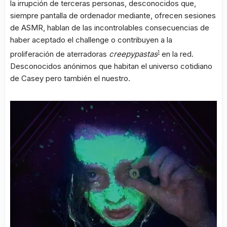
la irrupción de terceras personas, desconocidos que,
siempre pantalla de ordenador mediante, ofrecen sesiones
de ASMR, hablan de las incontrolables consecuencias de
haber aceptado el challenge o contribuyen a la
proliferación de aterradoras
creepypastas
1
en la red.
Desconocidos anónimos que habitan el universo cotidiano
de Casey pero también el nuestro.