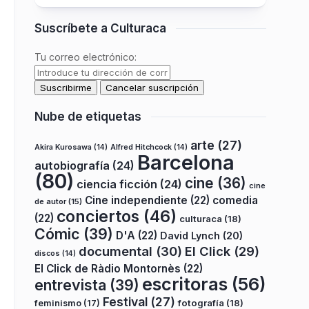
Suscríbete a Culturaca
Tu correo electrónico:
Nube de etiquetas
arte
(27)
Akira Kurosawa
(14)
Alfred Hitchcock
(14)
Barcelona
autobiografía
(24)
(80)
cine
(36)
ciencia ficción
(24)
cine
Cine independiente
(22)
comedia
de autor
(15)
conciertos
(46)
(22)
culturaca
(18)
Cómic
(39)
D'A
(22)
David Lynch
(20)
documental
(30)
El Click
(29)
discos
(14)
El Click de Ràdio Montornès
(22)
escritoras
(56)
entrevista
(39)
Festival
(27)
fotografía
(18)
feminismo
(17)