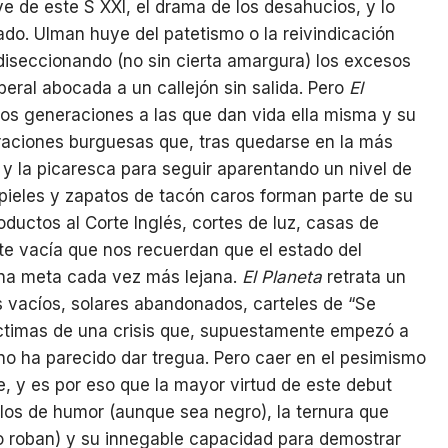
e de este S XXI, el drama de los desahucios, y lo
o. Ulman huye del patetismo o la reivindicación
, diseccionando (no sin cierta amargura) los excesos
ral abocada a un callejón sin salida. Pero
El
 dos generaciones a las que dan vida ella misma y su
raciones burguesas que, tras quedarse en la más
a y la picaresca para seguir aparentando un nivel de
 pieles y zapatos de tacón caros forman parte de su
oductos al Corte Inglés, cortes de luz, casas de
vacía que nos recuerdan que el estado del
una meta cada vez más lejana.
El Planeta
retrata un
s vacíos, solares abandonados, carteles de “Se
 Víctimas de una crisis que, supuestamente empezó a
o ha parecido dar tregua. Pero caer en el pesimismo
e, y es por eso que la mayor virtud de este debut
llos de humor (aunque sea negro), la ternura que
o roban) y su innegable capacidad para demostrar