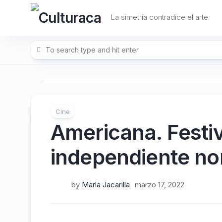
Skip
to
La simetría contradice el arte.
content
Cine
Americana. Festiv
independiente n
by
Marla Jacarilla
marzo 17, 2022