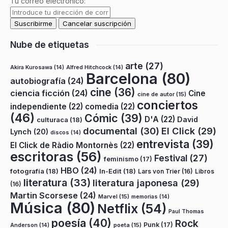
Tu correo electrónico:
Nube de etiquetas
arte
(27)
Akira Kurosawa
(14)
Alfred Hitchcock
(14)
Barcelona
(80)
autobiografía
(24)
cine
(36)
ciencia ficción
(24)
Cine
cine de autor
(15)
conciertos
independiente
(22)
comedia
(22)
(46)
Cómic
(39)
D'A
(22)
David
culturaca
(18)
documental
(30)
El Click
(29)
Lynch
(20)
discos
(14)
entrevista
(39)
El Click de Ràdio Montornès
(22)
escritoras
(56)
Festival
(27)
feminismo
(17)
HBO
(24)
fotografía
(18)
In-Edit
(18)
Lars von Trier
(16)
Libros
literatura
(33)
literatura japonesa
(29)
(16)
Martin Scorsese
(24)
Marvel
(15)
memorias
(14)
Música
(80)
Netflix
(54)
Paul Thomas
poesía
(40)
Rock
Punk
(17)
poeta
(15)
Anderson
(14)