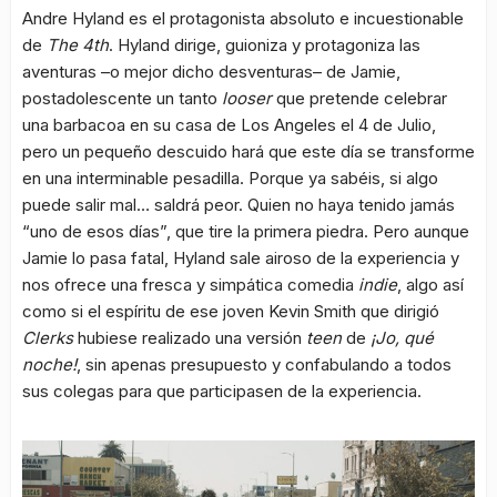
Andre Hyland es el protagonista absoluto e incuestionable
de
The 4th
. Hyland dirige, guioniza y protagoniza las
aventuras –o mejor dicho desventuras– de Jamie,
postadolescente un tanto
looser
que pretende celebrar
una barbacoa en su casa de Los Angeles el 4 de Julio,
pero un pequeño descuido hará que este día se transforme
en una interminable pesadilla. Porque ya sabéis, si algo
puede salir mal… saldrá peor. Quien no haya tenido jamás
“uno de esos días”, que tire la primera piedra. Pero aunque
Jamie lo pasa fatal, Hyland sale airoso de la experiencia y
nos ofrece una fresca y simpática comedia
indie
, algo así
como si el espíritu de ese joven Kevin Smith que dirigió
Clerks
hubiese realizado una versión
teen
de
¡Jo, qué
noche!
, sin apenas presupuesto y confabulando a todos
sus colegas para que participasen de la experiencia.