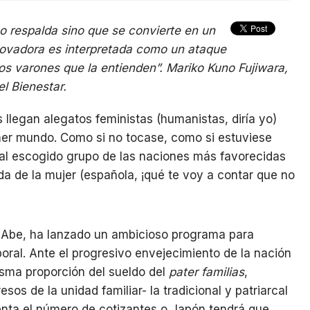
o respalda sino que se convierte en un
novadora es interpretada como un ataque
 los varones que la entienden”. Mariko Kuno Fujiwara,
el Bienestar.
llegan alegatos feministas (humanistas, diría yo)
mer mundo. Como si no tocase, como si estuviese
r al escogido grupo de las naciones más favorecidas
da de la mujer (española, ¡qué te voy a contar que no
zo Abe, ha lanzado un ambicioso programa para
boral. Ante el progresivo envejecimiento de la nación
isma proporción del sueldo del
pater familias
,
os de la unidad familiar- la tradicional y patriarcal
enta el número de cotizantes o Japón tendrá que