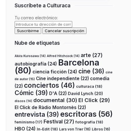
Suscríbete a Culturaca
Tu correo electrónico:
Nube de etiquetas
arte
(27)
Akira Kurosawa
(14)
Alfred Hitchcock
(14)
Barcelona
autobiografía
(24)
(80)
cine
(36)
ciencia ficción
(24)
cine
Cine independiente
(22)
comedia
de autor
(15)
conciertos
(46)
(22)
culturaca
(18)
Cómic
(39)
D'A
(22)
David Lynch
(20)
documental
(30)
El Click
(29)
discos
(14)
El Click de Ràdio Montornès
(22)
escritoras
(56)
entrevista
(39)
Festival
(27)
fotografía
(18)
feminismo
(17)
HBO
(24)
In-Edit
(18)
Lars von Trier
(16)
Libros
(16)