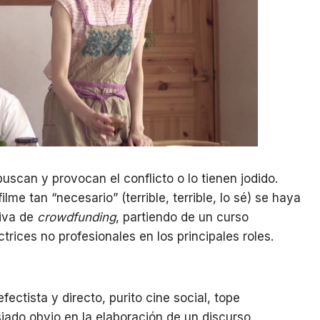
uscan y provocan el conflicto o lo tienen jodido.
me tan “necesario” (terrible, terrible, lo sé) se haya
tiva de
crowdfunding
, partiendo de un curso
ices no profesionales en los principales roles.
fectista y directo, purito cine social, tope
ado obvio en la elaboración de un discurso