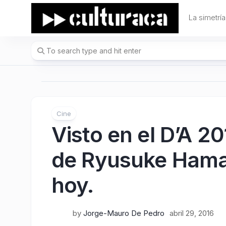
Skip
to
La simetría
content
Cine
Visto en el D’A 20
de Ryusuke Hamag
hoy.
by
Jorge-Mauro De Pedro
abril 29, 2016