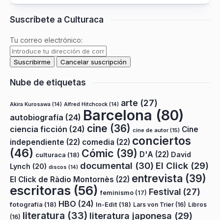
Suscríbete a Culturaca
Tu correo electrónico:
Nube de etiquetas
arte
(27)
Akira Kurosawa
(14)
Alfred Hitchcock
(14)
Barcelona
(80)
autobiografía
(24)
cine
(36)
ciencia ficción
(24)
Cine
cine de autor
(15)
conciertos
independiente
(22)
comedia
(22)
(46)
Cómic
(39)
D'A
(22)
David
culturaca
(18)
documental
(30)
El Click
(29)
Lynch
(20)
discos
(14)
entrevista
(39)
El Click de Ràdio Montornès
(22)
escritoras
(56)
Festival
(27)
feminismo
(17)
HBO
(24)
fotografía
(18)
In-Edit
(18)
Lars von Trier
(16)
Libros
literatura
(33)
literatura japonesa
(29)
(16)