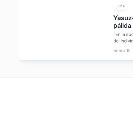
Cine
Yasuz
pálida
“En la so
del indivi
enero 16,