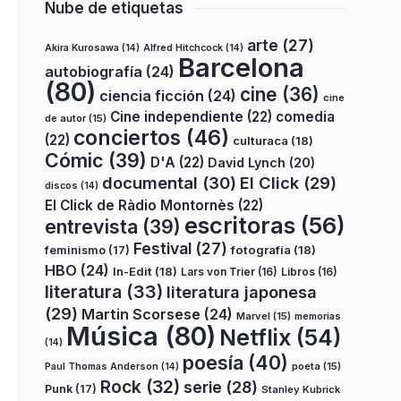
Nube de etiquetas
arte
(27)
Akira Kurosawa
(14)
Alfred Hitchcock
(14)
Barcelona
autobiografía
(24)
(80)
cine
(36)
ciencia ficción
(24)
cine
Cine independiente
(22)
comedia
de autor
(15)
conciertos
(46)
(22)
culturaca
(18)
Cómic
(39)
D'A
(22)
David Lynch
(20)
documental
(30)
El Click
(29)
discos
(14)
El Click de Ràdio Montornès
(22)
escritoras
(56)
entrevista
(39)
Festival
(27)
fotografía
(18)
feminismo
(17)
HBO
(24)
In-Edit
(18)
Lars von Trier
(16)
Libros
(16)
literatura
(33)
literatura japonesa
(29)
Martin Scorsese
(24)
Marvel
(15)
memorias
Música
(80)
Netflix
(54)
(14)
poesía
(40)
poeta
(15)
Paul Thomas Anderson
(14)
Rock
(32)
serie
(28)
Punk
(17)
Stanley Kubrick