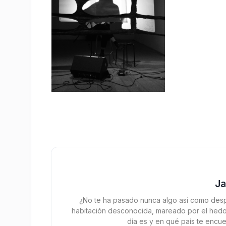
J
¿No te ha pasado nunca algo así como desp
habitación desconocida, mareado por el hedor
día es y en qué país te encue