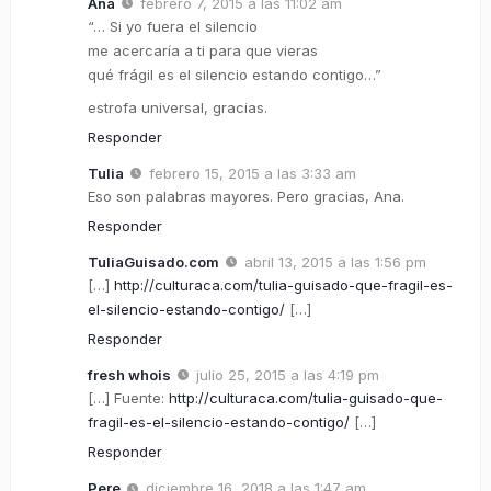
Ana
febrero 7, 2015 a las 11:02 am
“… Si yo fuera el silencio
me acercaría a ti para que vieras
qué frágil es el silencio estando contigo…”
estrofa universal, gracias.
Responder
Tulia
febrero 15, 2015 a las 3:33 am
Eso son palabras mayores. Pero gracias, Ana.
Responder
TuliaGuisado.com
abril 13, 2015 a las 1:56 pm
[…]
http://culturaca.com/tulia-guisado-que-fragil-es-
el-silencio-estando-contigo/
[…]
Responder
fresh whois
julio 25, 2015 a las 4:19 pm
[…] Fuente:
http://culturaca.com/tulia-guisado-que-
fragil-es-el-silencio-estando-contigo/
[…]
Responder
Pere
diciembre 16, 2018 a las 1:47 am