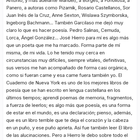
Antonio, y más adelante Manuel), a Borges, a Fonollosa, a
Panero, a autoras como Pizarnik, Rosario Castellanos, Sor
Juan Inés de la Cruz, Anne Sexton, Wislawa Szymborska,
Ingeborg Bachmann… También Garcilaso me dejó muy
claro lo que es hacer poesía. Pedro Salinas, Cernuda,
Lorca, Ángel González… José Hierro para mí es algo más
que un poeta que me ha marcado. Forma parte de mí
misma, de mi vida. Lo he tenido muy cerca en
circunstancias muy difíciles, siempre vitales, definitivas,
sus versos me han acompañado de forma casi orgánica,
como si fueran carne y esa carne fuera también yo. El
Cuaderno de Nueva York
es uno de los mejores libros de
poesía que se han escrito en lengua castellana en los
últimos tiempos; aprendí poemas de memoria, fragmentos,
a fuerza de leerlos; es algo más que poesía, es una forma
de estar en el mundo, es una declaración; pienso, además,
que es un libro terrible que te deja el corazón y la cabeza
en un puño, y ese puño aprieta. Así fue también leer
El libro
de las alucinaciones
. Pero a Hierro le debo sobre todo el