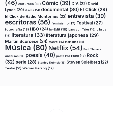
(46)
Cómic
(39)
D'A
(22)
David
culturaca
(18)
documental
(30)
El Click
(29)
Lynch
(20)
discos
(14)
entrevista
(39)
El Click de Ràdio Montornès
(22)
escritoras
(56)
Festival
(27)
feminismo
(17)
HBO
(24)
fotografía
(18)
In-Edit
(18)
Lars von Trier
(16)
Libros
literatura
(33)
literatura japonesa
(29)
(16)
Martin Scorsese
(24)
Marvel
(15)
memorias
(14)
Música
(80)
Netflix
(54)
Paul Thomas
poesía
(40)
Rock
Punk
(17)
poeta
(15)
Anderson
(14)
(32)
serie
(28)
Steven Spielberg
(22)
Stanley Kubrick
(15)
Teatro
(16)
Werner Herzog
(17)