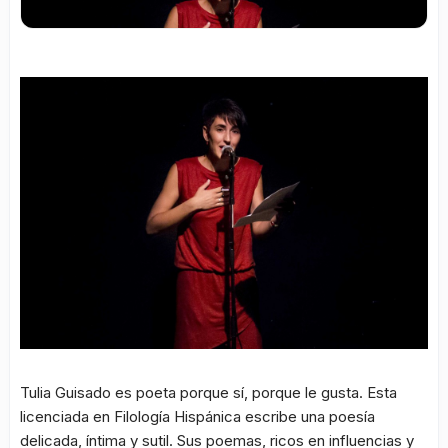
Tulia Guisado es poeta porque sí, porque le gusta. Esta
licenciada en Filología Hispánica escribe una poesía
delicada, íntima y sutil. Sus poemas, ricos en influencias y