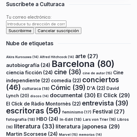
Suscríbete a Culturaca
Tu correo electrónico:
Nube de etiquetas
arte
(27)
Akira Kurosawa
(14)
Alfred Hitchcock
(14)
Barcelona
(80)
autobiografía
(24)
cine
(36)
ciencia ficción
(24)
Cine
cine de autor
(15)
conciertos
independiente
(22)
comedia
(22)
(46)
Cómic
(39)
D'A
(22)
David
culturaca
(18)
documental
(30)
El Click
(29)
Lynch
(20)
discos
(14)
entrevista
(39)
El Click de Ràdio Montornès
(22)
escritoras
(56)
Festival
(27)
feminismo
(17)
HBO
(24)
fotografía
(18)
In-Edit
(18)
Lars von Trier
(16)
Libros
literatura
(33)
literatura japonesa
(29)
(16)
Martin Scorsese
(24)
Marvel
(15)
memorias
(14)