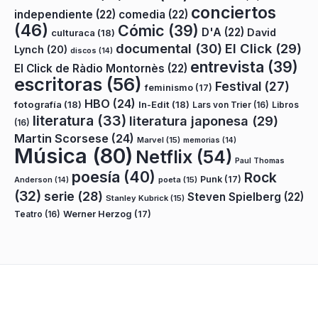
conciertos
independiente
(22)
comedia
(22)
(46)
Cómic
(39)
D'A
(22)
David
culturaca
(18)
documental
(30)
El Click
(29)
Lynch
(20)
discos
(14)
entrevista
(39)
El Click de Ràdio Montornès
(22)
escritoras
(56)
Festival
(27)
feminismo
(17)
HBO
(24)
fotografía
(18)
In-Edit
(18)
Lars von Trier
(16)
Libros
literatura
(33)
literatura japonesa
(29)
(16)
Martin Scorsese
(24)
Marvel
(15)
memorias
(14)
Música
(80)
Netflix
(54)
Paul Thomas
poesía
(40)
Rock
Punk
(17)
poeta
(15)
Anderson
(14)
(32)
serie
(28)
Steven Spielberg
(22)
Stanley Kubrick
(15)
Teatro
(16)
Werner Herzog
(17)