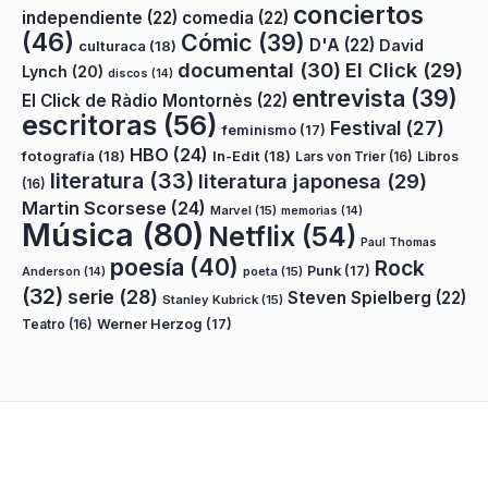
conciertos
independiente
(22)
comedia
(22)
(46)
Cómic
(39)
D'A
(22)
David
culturaca
(18)
documental
(30)
El Click
(29)
Lynch
(20)
discos
(14)
entrevista
(39)
El Click de Ràdio Montornès
(22)
escritoras
(56)
Festival
(27)
feminismo
(17)
HBO
(24)
fotografía
(18)
In-Edit
(18)
Lars von Trier
(16)
Libros
literatura
(33)
literatura japonesa
(29)
(16)
Martin Scorsese
(24)
Marvel
(15)
memorias
(14)
Música
(80)
Netflix
(54)
Paul Thomas
poesía
(40)
Rock
Punk
(17)
poeta
(15)
Anderson
(14)
(32)
serie
(28)
Steven Spielberg
(22)
Stanley Kubrick
(15)
Teatro
(16)
Werner Herzog
(17)