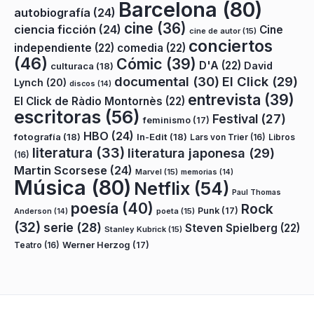
Barcelona
(80)
autobiografía
(24)
cine
(36)
ciencia ficción
(24)
Cine
cine de autor
(15)
conciertos
independiente
(22)
comedia
(22)
(46)
Cómic
(39)
D'A
(22)
David
culturaca
(18)
documental
(30)
El Click
(29)
Lynch
(20)
discos
(14)
entrevista
(39)
El Click de Ràdio Montornès
(22)
escritoras
(56)
Festival
(27)
feminismo
(17)
HBO
(24)
fotografía
(18)
In-Edit
(18)
Lars von Trier
(16)
Libros
literatura
(33)
literatura japonesa
(29)
(16)
Martin Scorsese
(24)
Marvel
(15)
memorias
(14)
Música
(80)
Netflix
(54)
Paul Thomas
poesía
(40)
Rock
Punk
(17)
poeta
(15)
Anderson
(14)
(32)
serie
(28)
Steven Spielberg
(22)
Stanley Kubrick
(15)
Teatro
(16)
Werner Herzog
(17)