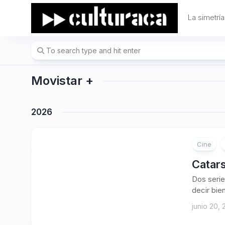
Skip
to
La simetría
content
Movistar +
2026
Cine
Catar
Dos serie
decir bien
junio 20,