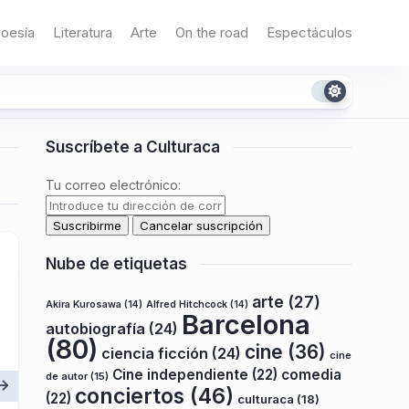
oesía
Literatura
Arte
On the road
Espectáculos
Suscríbete a Culturaca
Tu correo electrónico:
Nube de etiquetas
arte
(27)
Akira Kurosawa
(14)
Alfred Hitchcock
(14)
Barcelona
autobiografía
(24)
(80)
cine
(36)
ciencia ficción
(24)
cine
Cine independiente
(22)
comedia
de autor
(15)
conciertos
(46)
(22)
culturaca
(18)