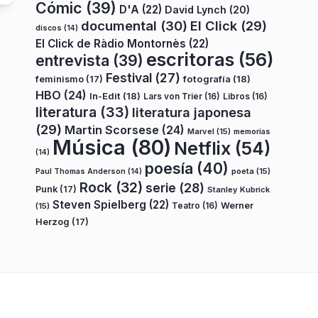
Cómic
(39)
D'A
(22)
David Lynch
(20)
documental
(30)
El Click
(29)
discos
(14)
El Click de Ràdio Montornès
(22)
escritoras
(56)
entrevista
(39)
Festival
(27)
fotografía
(18)
feminismo
(17)
HBO
(24)
In-Edit
(18)
Lars von Trier
(16)
Libros
(16)
literatura
(33)
literatura japonesa
(29)
Martin Scorsese
(24)
Marvel
(15)
memorias
Música
(80)
Netflix
(54)
(14)
poesía
(40)
poeta
(15)
Paul Thomas Anderson
(14)
Rock
(32)
serie
(28)
Punk
(17)
Stanley Kubrick
Steven Spielberg
(22)
Teatro
(16)
Werner
(15)
Herzog
(17)