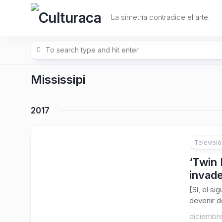
Skip
to
La simetría contradice el arte.
content
Mississipi
2017
Televisi
‘Twin 
invade
[Sí, el s
devenir d
diciembre