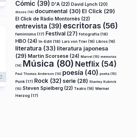
Cómic
(39)
D'A
(22)
David Lynch
(20)
documental
(30)
El Click
(29)
discos
(14)
El Click de Ràdio Montornès
(22)
escritoras
(56)
entrevista
(39)
Festival
(27)
fotografía
(18)
feminismo
(17)
HBO
(24)
In-Edit
(18)
Lars von Trier
(16)
Libros
(16)
literatura
(33)
literatura japonesa
(29)
Martin Scorsese
(24)
Marvel
(15)
memorias
Música
(80)
Netflix
(54)
(14)
poesía
(40)
poeta
(15)
Paul Thomas Anderson
(14)
Rock
(32)
serie
(28)
Punk
(17)
Stanley Kubrick
Steven Spielberg
(22)
Teatro
(16)
Werner
(15)
Herzog
(17)