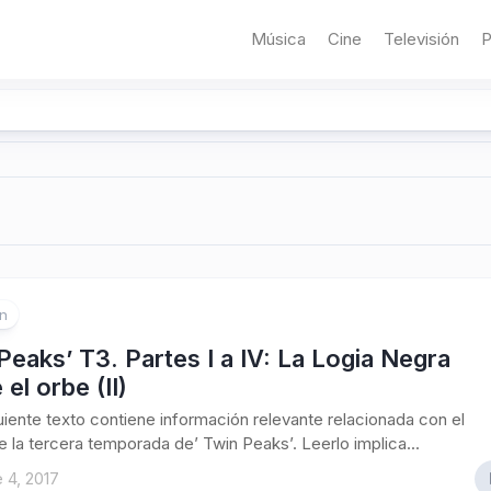
Música
Cine
Televisión
P
ón
Peaks’ T3. Partes I a IV: La Logia Negra
 el orbe (II)
iguiente texto contiene información relevante relacionada con el
e la tercera temporada de’ Twin Peaks’. Leerlo implica...
 4, 2017