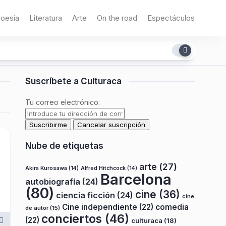
oesía
Literatura
Arte
On the road
Espectáculos
Suscríbete a Culturaca
Tu correo electrónico:
Nube de etiquetas
arte
(27)
Akira Kurosawa
(14)
Alfred Hitchcock
(14)
Barcelona
autobiografía
(24)
(80)
cine
(36)
ciencia ficción
(24)
cine
Cine independiente
(22)
comedia
de autor
(15)
conciertos
(46)
(22)
culturaca
(18)