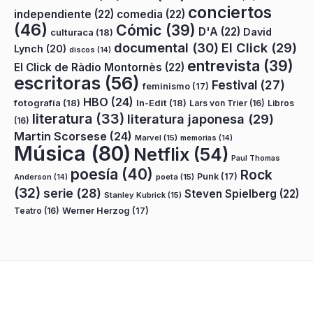
conciertos
independiente
(22)
comedia
(22)
(46)
Cómic
(39)
D'A
(22)
David
culturaca
(18)
documental
(30)
El Click
(29)
Lynch
(20)
discos
(14)
entrevista
(39)
El Click de Ràdio Montornès
(22)
escritoras
(56)
Festival
(27)
feminismo
(17)
HBO
(24)
fotografía
(18)
In-Edit
(18)
Lars von Trier
(16)
Libros
literatura
(33)
literatura japonesa
(29)
(16)
Martin Scorsese
(24)
Marvel
(15)
memorias
(14)
Música
(80)
Netflix
(54)
Paul Thomas
poesía
(40)
Rock
Punk
(17)
poeta
(15)
Anderson
(14)
(32)
serie
(28)
Steven Spielberg
(22)
Stanley Kubrick
(15)
Teatro
(16)
Werner Herzog
(17)