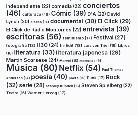
conciertos
independiente
(22)
comedia
(22)
(46)
Cómic
(39)
D'A
(22)
David
culturaca
(18)
documental
(30)
El Click
(29)
Lynch
(20)
discos
(14)
entrevista
(39)
El Click de Ràdio Montornès
(22)
escritoras
(56)
Festival
(27)
feminismo
(17)
HBO
(24)
fotografía
(18)
In-Edit
(18)
Lars von Trier
(16)
Libros
literatura
(33)
literatura japonesa
(29)
(16)
Martin Scorsese
(24)
Marvel
(15)
memorias
(14)
Música
(80)
Netflix
(54)
Paul Thomas
poesía
(40)
Rock
Punk
(17)
poeta
(15)
Anderson
(14)
(32)
serie
(28)
Steven Spielberg
(22)
Stanley Kubrick
(15)
Teatro
(16)
Werner Herzog
(17)