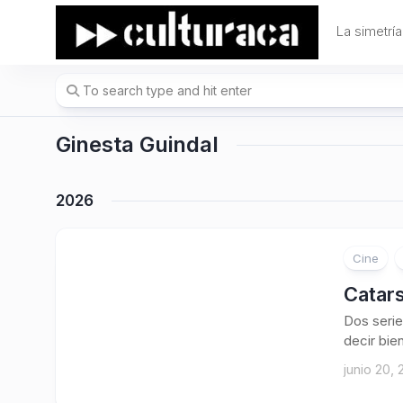
Skip
to
La simetría
content
Ginesta Guindal
2026
Cine
Catar
Dos serie
decir bien
junio 20,