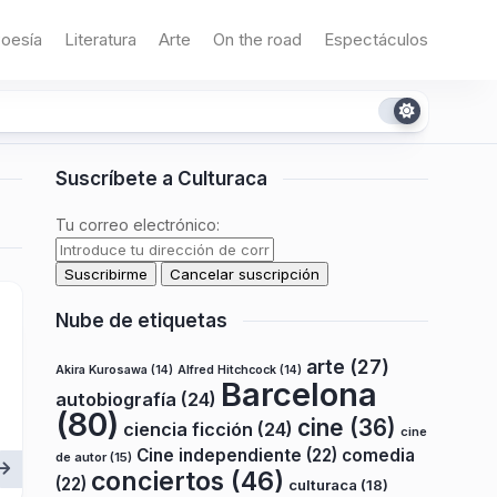
oesía
Literatura
Arte
On the road
Espectáculos
Suscríbete a Culturaca
Tu correo electrónico:
Nube de etiquetas
arte
(27)
Akira Kurosawa
(14)
Alfred Hitchcock
(14)
Barcelona
autobiografía
(24)
(80)
cine
(36)
ciencia ficción
(24)
cine
Cine independiente
(22)
comedia
de autor
(15)
conciertos
(46)
(22)
culturaca
(18)