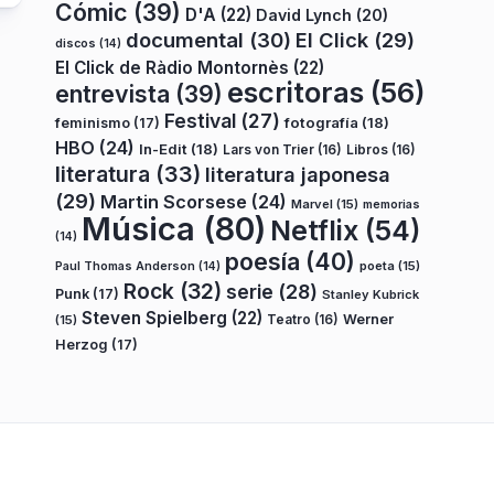
Cómic
(39)
D'A
(22)
David Lynch
(20)
documental
(30)
El Click
(29)
discos
(14)
El Click de Ràdio Montornès
(22)
escritoras
(56)
entrevista
(39)
Festival
(27)
fotografía
(18)
feminismo
(17)
HBO
(24)
In-Edit
(18)
Lars von Trier
(16)
Libros
(16)
literatura
(33)
literatura japonesa
(29)
Martin Scorsese
(24)
Marvel
(15)
memorias
Música
(80)
Netflix
(54)
(14)
poesía
(40)
poeta
(15)
Paul Thomas Anderson
(14)
Rock
(32)
serie
(28)
Punk
(17)
Stanley Kubrick
Steven Spielberg
(22)
Teatro
(16)
Werner
(15)
Herzog
(17)