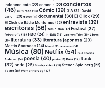
conciertos
independiente
(22)
comedia
(22)
(46)
Cómic
(39)
D'A
(22)
David
culturaca
(18)
documental
(30)
El Click
(29)
Lynch
(20)
discos
(14)
entrevista
(39)
El Click de Ràdio Montornès
(22)
escritoras
(56)
Festival
(27)
feminismo
(17)
HBO
(24)
fotografía
(18)
In-Edit
(18)
Lars von Trier
(16)
Libros
literatura
(33)
literatura japonesa
(29)
(16)
Martin Scorsese
(24)
Marvel
(15)
memorias
(14)
Música
(80)
Netflix
(54)
Paul Thomas
poesía
(40)
Rock
Punk
(17)
poeta
(15)
Anderson
(14)
(32)
serie
(28)
Steven Spielberg
(22)
Stanley Kubrick
(15)
Teatro
(16)
Werner Herzog
(17)