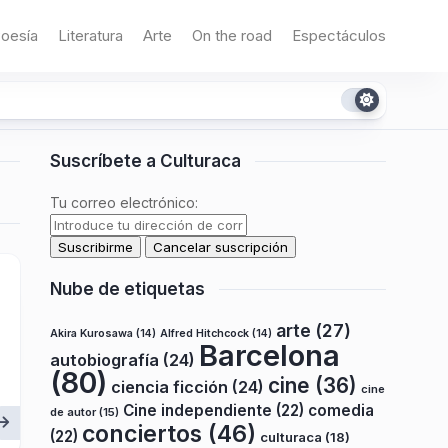
oesía
Literatura
Arte
On the road
Espectáculos
Suscríbete a Culturaca
Tu correo electrónico:
Nube de etiquetas
arte
(27)
Akira Kurosawa
(14)
Alfred Hitchcock
(14)
Barcelona
autobiografía
(24)
(80)
cine
(36)
ciencia ficción
(24)
cine
Cine independiente
(22)
comedia
de autor
(15)
conciertos
(46)
(22)
culturaca
(18)