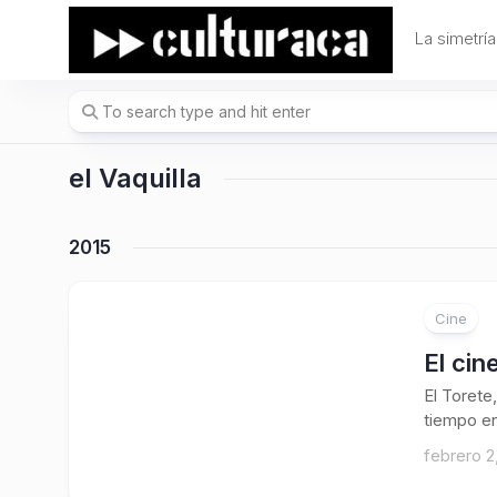
Skip
to
La simetría
content
el Vaquilla
2015
Cine
1
El cin
El Torete,
tiempo en
febrero 2