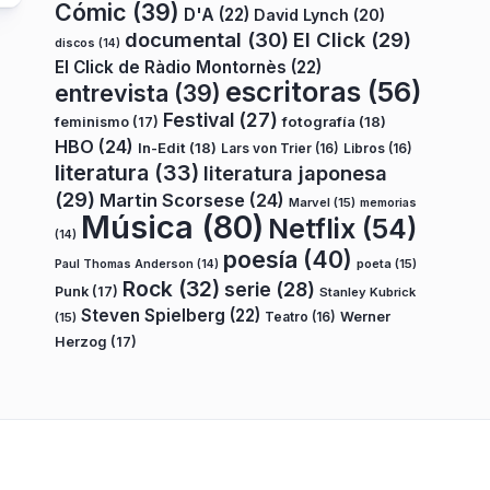
Cómic
(39)
D'A
(22)
David Lynch
(20)
documental
(30)
El Click
(29)
discos
(14)
El Click de Ràdio Montornès
(22)
escritoras
(56)
entrevista
(39)
Festival
(27)
fotografía
(18)
feminismo
(17)
HBO
(24)
In-Edit
(18)
Lars von Trier
(16)
Libros
(16)
literatura
(33)
literatura japonesa
(29)
Martin Scorsese
(24)
Marvel
(15)
memorias
Música
(80)
Netflix
(54)
(14)
poesía
(40)
poeta
(15)
Paul Thomas Anderson
(14)
Rock
(32)
serie
(28)
Punk
(17)
Stanley Kubrick
Steven Spielberg
(22)
Teatro
(16)
Werner
(15)
Herzog
(17)