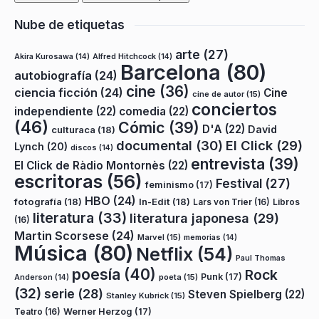
Nube de etiquetas
arte
(27)
Akira Kurosawa
(14)
Alfred Hitchcock
(14)
Barcelona
(80)
autobiografía
(24)
cine
(36)
ciencia ficción
(24)
Cine
cine de autor
(15)
conciertos
independiente
(22)
comedia
(22)
(46)
Cómic
(39)
D'A
(22)
David
culturaca
(18)
documental
(30)
El Click
(29)
Lynch
(20)
discos
(14)
entrevista
(39)
El Click de Ràdio Montornès
(22)
escritoras
(56)
Festival
(27)
feminismo
(17)
HBO
(24)
fotografía
(18)
In-Edit
(18)
Lars von Trier
(16)
Libros
literatura
(33)
literatura japonesa
(29)
(16)
Martin Scorsese
(24)
Marvel
(15)
memorias
(14)
Música
(80)
Netflix
(54)
Paul Thomas
poesía
(40)
Rock
Punk
(17)
poeta
(15)
Anderson
(14)
(32)
serie
(28)
Steven Spielberg
(22)
Stanley Kubrick
(15)
Teatro
(16)
Werner Herzog
(17)