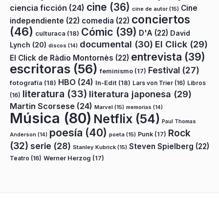
cine
(36)
ciencia ficción
(24)
Cine
cine de autor
(15)
conciertos
independiente
(22)
comedia
(22)
(46)
Cómic
(39)
D'A
(22)
David
culturaca
(18)
documental
(30)
El Click
(29)
Lynch
(20)
discos
(14)
entrevista
(39)
El Click de Ràdio Montornès
(22)
escritoras
(56)
Festival
(27)
feminismo
(17)
HBO
(24)
fotografía
(18)
In-Edit
(18)
Lars von Trier
(16)
Libros
literatura
(33)
literatura japonesa
(29)
(16)
Martin Scorsese
(24)
Marvel
(15)
memorias
(14)
Música
(80)
Netflix
(54)
Paul Thomas
poesía
(40)
Rock
Punk
(17)
poeta
(15)
Anderson
(14)
(32)
serie
(28)
Steven Spielberg
(22)
Stanley Kubrick
(15)
Teatro
(16)
Werner Herzog
(17)