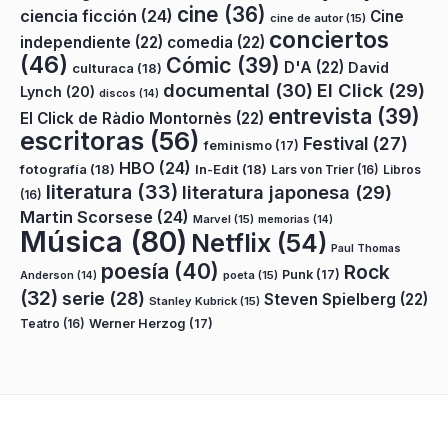
cine
(36)
ciencia ficción
(24)
Cine
cine de autor
(15)
conciertos
independiente
(22)
comedia
(22)
(46)
Cómic
(39)
D'A
(22)
David
culturaca
(18)
documental
(30)
El Click
(29)
Lynch
(20)
discos
(14)
entrevista
(39)
El Click de Ràdio Montornès
(22)
escritoras
(56)
Festival
(27)
feminismo
(17)
HBO
(24)
fotografía
(18)
In-Edit
(18)
Lars von Trier
(16)
Libros
literatura
(33)
literatura japonesa
(29)
(16)
Martin Scorsese
(24)
Marvel
(15)
memorias
(14)
Música
(80)
Netflix
(54)
Paul Thomas
poesía
(40)
Rock
Punk
(17)
poeta
(15)
Anderson
(14)
(32)
serie
(28)
Steven Spielberg
(22)
Stanley Kubrick
(15)
Teatro
(16)
Werner Herzog
(17)