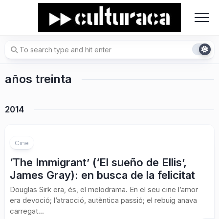
Skip
to
content
años treinta
2014
3
Cine
‘The Immigrant’ (‘El sueño de Ellis’,
James Gray): en busca de la felicitat
Douglas Sirk era, és, el melodrama. En el seu cine l’amor
era devoció; l’atracció, autèntica passió; el rebuig anava
carregat...