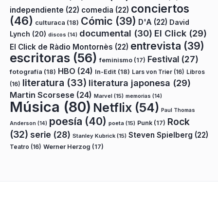
conciertos
independiente
(22)
comedia
(22)
(46)
Cómic
(39)
D'A
(22)
David
culturaca
(18)
documental
(30)
El Click
(29)
Lynch
(20)
discos
(14)
entrevista
(39)
El Click de Ràdio Montornès
(22)
escritoras
(56)
Festival
(27)
feminismo
(17)
HBO
(24)
fotografía
(18)
In-Edit
(18)
Lars von Trier
(16)
Libros
literatura
(33)
literatura japonesa
(29)
(16)
Martin Scorsese
(24)
Marvel
(15)
memorias
(14)
Música
(80)
Netflix
(54)
Paul Thomas
poesía
(40)
Rock
Punk
(17)
poeta
(15)
Anderson
(14)
(32)
serie
(28)
Steven Spielberg
(22)
Stanley Kubrick
(15)
Teatro
(16)
Werner Herzog
(17)