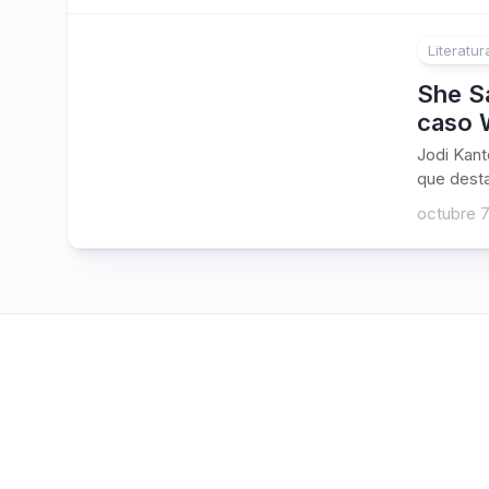
Literatur
She Sa
caso 
Jodi Kant
que desta
octubre 7