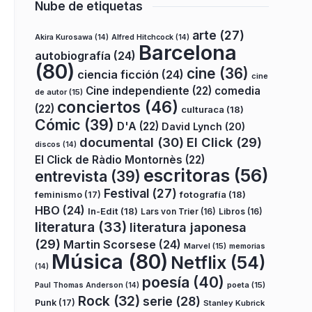
Nube de etiquetas
arte
(27)
Akira Kurosawa
(14)
Alfred Hitchcock
(14)
Barcelona
autobiografía
(24)
(80)
cine
(36)
ciencia ficción
(24)
cine
Cine independiente
(22)
comedia
de autor
(15)
conciertos
(46)
(22)
culturaca
(18)
Cómic
(39)
D'A
(22)
David Lynch
(20)
documental
(30)
El Click
(29)
discos
(14)
El Click de Ràdio Montornès
(22)
escritoras
(56)
entrevista
(39)
Festival
(27)
fotografía
(18)
feminismo
(17)
HBO
(24)
In-Edit
(18)
Lars von Trier
(16)
Libros
(16)
literatura
(33)
literatura japonesa
(29)
Martin Scorsese
(24)
Marvel
(15)
memorias
Música
(80)
Netflix
(54)
(14)
poesía
(40)
poeta
(15)
Paul Thomas Anderson
(14)
Rock
(32)
serie
(28)
Punk
(17)
Stanley Kubrick