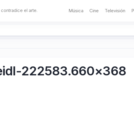
 contradice el arte.
Música
Cine
Televisión
P
-seidl-222583.660×368