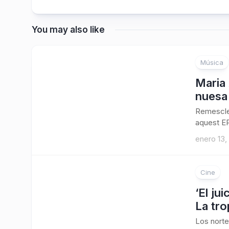
You may also like
Música
2
Maria 
nuesa
Remescle
aquest EP
enero 13,
Cine
‘El ju
La tro
Los norte