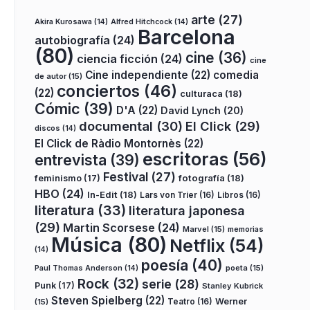
arte
(27)
Akira Kurosawa
(14)
Alfred Hitchcock
(14)
Barcelona
autobiografía
(24)
(80)
cine
(36)
ciencia ficción
(24)
cine
Cine independiente
(22)
comedia
de autor
(15)
conciertos
(46)
(22)
culturaca
(18)
Cómic
(39)
D'A
(22)
David Lynch
(20)
documental
(30)
El Click
(29)
discos
(14)
El Click de Ràdio Montornès
(22)
escritoras
(56)
entrevista
(39)
Festival
(27)
fotografía
(18)
feminismo
(17)
HBO
(24)
In-Edit
(18)
Lars von Trier
(16)
Libros
(16)
literatura
(33)
literatura japonesa
(29)
Martin Scorsese
(24)
Marvel
(15)
memorias
Música
(80)
Netflix
(54)
(14)
poesía
(40)
poeta
(15)
Paul Thomas Anderson
(14)
Rock
(32)
serie
(28)
Punk
(17)
Stanley Kubrick
Steven Spielberg
(22)
Teatro
(16)
Werner
(15)