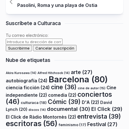
Pasolini, Roma y una playa de Ostia
Suscríbete a Culturaca
Tu correo electrónico:
Nube de etiquetas
arte
(27)
Akira Kurosawa
(14)
Alfred Hitchcock
(14)
Barcelona
(80)
autobiografía
(24)
cine
(36)
ciencia ficción
(24)
Cine
cine de autor
(15)
conciertos
independiente
(22)
comedia
(22)
(46)
Cómic
(39)
D'A
(22)
David
culturaca
(18)
documental
(30)
El Click
(29)
Lynch
(20)
discos
(14)
entrevista
(39)
El Click de Ràdio Montornès
(22)
escritoras
(56)
Festival
(27)
feminismo
(17)