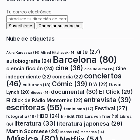
Tu correo electrónico:
Nube de etiquetas
arte
(27)
Akira Kurosawa
(14)
Alfred Hitchcock
(14)
Barcelona
(80)
autobiografía
(24)
cine
(36)
ciencia ficción
(24)
Cine
cine de autor
(15)
conciertos
independiente
(22)
comedia
(22)
(46)
Cómic
(39)
D'A
(22)
David
culturaca
(18)
documental
(30)
El Click
(29)
Lynch
(20)
discos
(14)
entrevista
(39)
El Click de Ràdio Montornès
(22)
escritoras
(56)
Festival
(27)
feminismo
(17)
HBO
(24)
fotografía
(18)
In-Edit
(18)
Lars von Trier
(16)
Libros
literatura
(33)
literatura japonesa
(29)
(16)
Martin Scorsese
(24)
Marvel
(15)
memorias
(14)
Música
(80)
Netflix
(54)