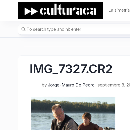
Skip
to
La simetría
content
IMG_7327.CR2
by
Jorge-Mauro De Pedro
septiembre 8, 2