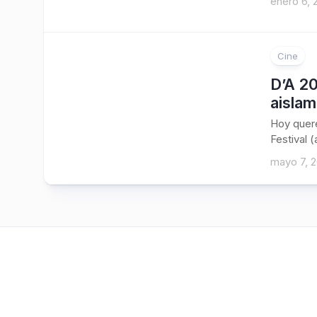
enero 6, 
Cine
D’A 20
aislam
Hoy quere
Festival (
mayo 7, 2