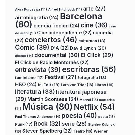
arte
(27)
Akira Kurosawa
(14)
Alfred Hitchcock
(14)
Barcelona
autobiografía
(24)
(80)
cine
(36)
ciencia ficción
(24)
cine
Cine independiente
(22)
comedia
de autor
(15)
conciertos
(46)
(22)
culturaca
(18)
Cómic
(39)
D'A
(22)
David Lynch
(20)
documental
(30)
El Click
(29)
discos
(14)
El Click de Ràdio Montornès
(22)
escritoras
(56)
entrevista
(39)
Festival
(27)
fotografía
(18)
feminismo
(17)
HBO
(24)
In-Edit
(18)
Lars von Trier
(16)
Libros
(16)
literatura
(33)
literatura japonesa
(29)
Martin Scorsese
(24)
Marvel
(15)
memorias
Música
(80)
Netflix
(54)
(14)
poesía
(40)
poeta
(15)
Paul Thomas Anderson
(14)
Rock
(32)
serie
(28)
Punk
(17)
Stanley Kubrick
Steven Spielberg
(22)
Teatro
(16)
Werner
(15)