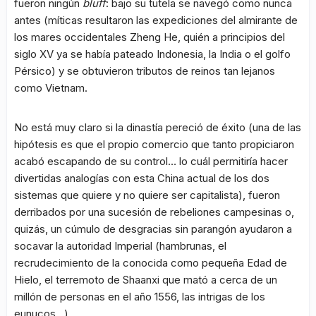
fueron ningún
bluff
: bajo su tutela se navegó como nunca
antes (míticas resultaron las expediciones del almirante de
los mares occidentales Zheng He, quién a principios del
siglo XV ya se había pateado Indonesia, la India o el golfo
Pérsico) y se obtuvieron tributos de reinos tan lejanos
como Vietnam.
No está muy claro si la dinastía pereció de éxito (una de las
hipótesis es que el propio comercio que tanto propiciaron
acabó escapando de su control… lo cuál permitiría hacer
divertidas analogías con esta China actual de los dos
sistemas que quiere y no quiere ser capitalista), fueron
derribados por una sucesión de rebeliones campesinas o,
quizás, un cúmulo de desgracias sin parangón ayudaron a
socavar la autoridad Imperial (hambrunas, el
recrudecimiento de la conocida como pequeña Edad de
Hielo, el terremoto de Shaanxi que mató a cerca de un
millón de personas en el año 1556, las intrigas de los
eunucos…)