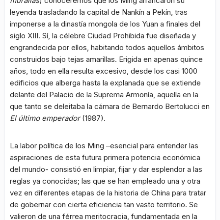
murallas
) conoceremos que los Ming arrancaron su
leyenda trasladando la capital de Nankín a Pekín, tras
imponerse a la dinastía mongola de los Yuan a finales del
siglo XIII. Sí, la célebre Ciudad Prohibida fue diseñada y
engrandecida por ellos, habitando todos aquellos ámbitos
construidos bajo tejas amarillas. Erigida en apenas quince
años, todo en ella resulta excesivo, desde los casi 1000
edificios que alberga hasta la explanada que se extiende
delante del Palacio de la Suprema Armonía, aquella en la
que tanto se deleitaba la cámara de Bernardo Bertolucci en
El último emperador
(1987).
La labor política de los Ming –esencial para entender las
aspiraciones de esta futura primera potencia económica
del mundo- consistió en limpiar, fijar y dar esplendor a las
reglas ya conocidas; las que se han empleado una y otra
vez en diferentes etapas de la historia de China para tratar
de gobernar con cierta eficiencia tan vasto territorio. Se
valieron de una férrea meritocracia, fundamentada en la