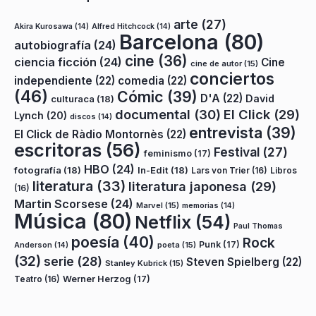
arte
(27)
Akira Kurosawa
(14)
Alfred Hitchcock
(14)
Barcelona
(80)
autobiografía
(24)
cine
(36)
ciencia ficción
(24)
Cine
cine de autor
(15)
conciertos
independiente
(22)
comedia
(22)
(46)
Cómic
(39)
D'A
(22)
David
culturaca
(18)
documental
(30)
El Click
(29)
Lynch
(20)
discos
(14)
entrevista
(39)
El Click de Ràdio Montornès
(22)
escritoras
(56)
Festival
(27)
feminismo
(17)
HBO
(24)
fotografía
(18)
In-Edit
(18)
Lars von Trier
(16)
Libros
literatura
(33)
literatura japonesa
(29)
(16)
Martin Scorsese
(24)
Marvel
(15)
memorias
(14)
Música
(80)
Netflix
(54)
Paul Thomas
poesía
(40)
Rock
Punk
(17)
poeta
(15)
Anderson
(14)
(32)
serie
(28)
Steven Spielberg
(22)
Stanley Kubrick
(15)
Teatro
(16)
Werner Herzog
(17)