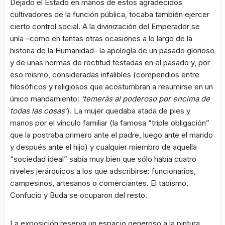
Dejado el Estado en manos de estos agradecidos
cultivadores de la función pública, tocaba también ejercer
cierto control social. A la divinización del Emperador se
unía –como en tantas otras ocasiones a lo largo de la
historia de la Humanidad- la apología de un pasado glorioso
y de unas normas de rectitud testadas en el pasado y, por
eso mismo, consideradas infalibles (compendios entre
filosóficos y religiosos que acostumbran a resumirse en un
único mandamiento:
‘temerás al poderoso por encima de
todas las cosas’
). La mujer quedaba atada de pies y
manos por el vínculo familiar (la famosa “triple obligación”
que la postraba primero ante el padre, luego ante el marido
y después ante el hijo) y cualquier miembro de aquella
“sociedad ideal” sabía muy bien que sólo había cuatro
niveles jerárquicos a los que adscribirse: funcionarios,
campesinos, artesanos o comerciantes. El taoísmo,
Confucio y Buda se ocuparon del resto.
La exposición reserva un espacio generoso a la pintura