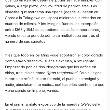
Cuando en Asia se detenta el poder se hace también con
ganas, a largo plazo, con voluntad de perpetuarse. Las
dinastías que marcaron una época (desde la Joseon en
Corea a la Tokugawa en Japón) midieron sus reinados en
cuartos de milenio. Y los Ming no fueron una excepción:
entre 1368 y 1644 se sucedieron dieciséis emperadores,
viendo en este periodo cómo se multiplicaba por tres el
número de sus súbditos.
Y es que todo en los Ming –que adoptaron el color dorado
como atavío distintivo- suena a excelso, a refulgente.
Empezando por los dos ideogramas que los define en
chino, traducibles como
“gran resplandor”
. Bajo su signo
la corte se refinó, el arte floreció, el pueblo se resignó y
nadie, absolutamente nadie… osó hacerles sombra. Lo que
viene siendo un Imperio, vamos.
En el primer ámbito expositivo de la muestra (
Palacios y