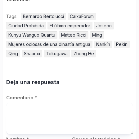
Tags:
Bernardo Bertolucci
CaixaForum
Ciudad Prohibida
El último emperador
Joseon
Kunyu Wanguo Quantu
Matteo Ricci
Ming
Mujeres ociosas de una dinastía antigua
Nankín
Pekín
Qing
Shaanxi
Tokugawa
Zheng He
Deja una respuesta
Comentario
*