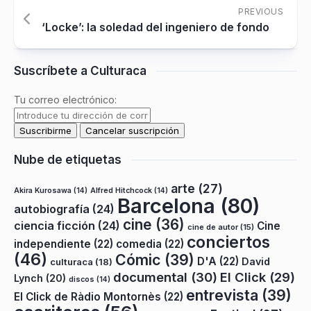
PREVIOUS
‘Locke’: la soledad del ingeniero de fondo
Suscríbete a Culturaca
Tu correo electrónico:
Nube de etiquetas
arte
(27)
Akira Kurosawa
(14)
Alfred Hitchcock
(14)
Barcelona
(80)
autobiografía
(24)
cine
(36)
ciencia ficción
(24)
Cine
cine de autor
(15)
conciertos
independiente
(22)
comedia
(22)
(46)
Cómic
(39)
D'A
(22)
David
culturaca
(18)
documental
(30)
El Click
(29)
Lynch
(20)
discos
(14)
entrevista
(39)
El Click de Ràdio Montornès
(22)