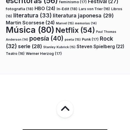
escritoras
(56)
Festival
(27)
feminismo
(17)
HBO
(24)
fotografía
(18)
In-Edit
(18)
Lars von Trier
(16)
Libros
literatura
(33)
literatura japonesa
(29)
(16)
Martin Scorsese
(24)
Marvel
(15)
memorias
(14)
Música
(80)
Netflix
(54)
Paul Thomas
poesía
(40)
Rock
Punk
(17)
poeta
(15)
Anderson
(14)
(32)
serie
(28)
Steven Spielberg
(22)
Stanley Kubrick
(15)
Teatro
(16)
Werner Herzog
(17)