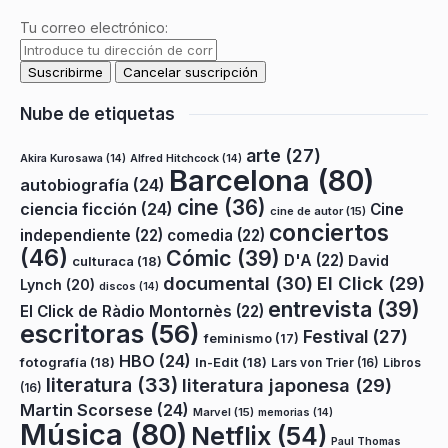
Tu correo electrónico:
Nube de etiquetas
arte
(27)
Akira Kurosawa
(14)
Alfred Hitchcock
(14)
Barcelona
(80)
autobiografía
(24)
cine
(36)
ciencia ficción
(24)
Cine
cine de autor
(15)
conciertos
independiente
(22)
comedia
(22)
(46)
Cómic
(39)
D'A
(22)
David
culturaca
(18)
documental
(30)
El Click
(29)
Lynch
(20)
discos
(14)
entrevista
(39)
El Click de Ràdio Montornès
(22)
escritoras
(56)
Festival
(27)
feminismo
(17)
HBO
(24)
fotografía
(18)
In-Edit
(18)
Lars von Trier
(16)
Libros
literatura
(33)
literatura japonesa
(29)
(16)
Martin Scorsese
(24)
Marvel
(15)
memorias
(14)
Música
(80)
Netflix
(54)
Paul Thomas